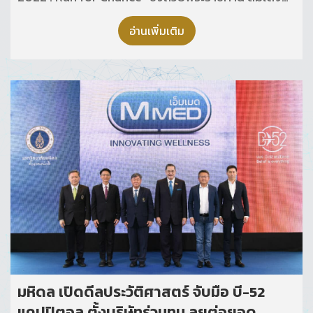
พระกนิษฐาธิราชเจ้า กรมสมเด็จพระเทพรัตนราชสุดาฯ
สยามบรมราชกุมารี
อ่านเพิ่มเติม
มหิดล เปิดดีลประวัติศาสตร์ จับมือ บี-52
แคปปิตอล ตั้งบริษัทร่วมทุน ลุยต่อยอด