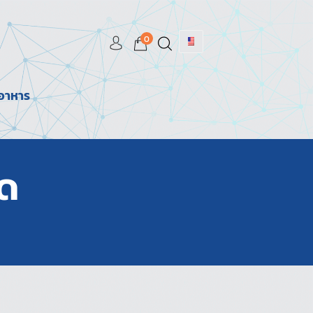
0
มอาหาร
ืด