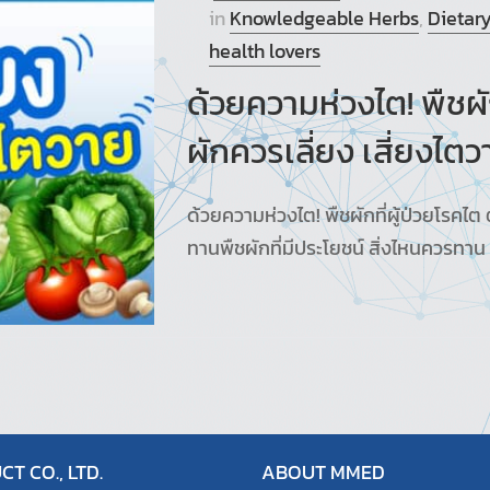
in
Knowledgeable Herbs
,
Dietar
health lovers
ด้วยความห่วงไต! พืชผัก
ผักควรเลี่ยง เสี่ยงไตว
ด้วยความห่วงไต! พืชผักที่ผู้ป่วยโรคไต 
ทานพืชผักที่มีประโยชน์ สิ่งไหนควรทาน 
T CO., LTD.
ABOUT MMED