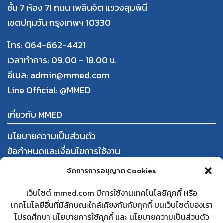
ชั้น 7 ห้อง 7I ถนน เพลินจิต แขวงลุมพินี
เขตปทุมวัน กรุงเทพฯ 10330
โทร: 064-662-4421
เวลาทำการ: 09.00 - 18.00 น.
อีเมล: admin@mmed.com
Line Official:
@MMED
เกี่ยวกับ MMED
นโยบายความเป็นส่วนตัว
ข้อกำหนดและเงื่อนไขการใช้งาน
การสั่งซื้อและชำระสินค้า
จัดการการอนุญาต Cookies
นโยบายการคืนสินค้าและคืนเงิน
เว็บไซต์ mmed.com มีการใช้งานเทคโนโลยีคุกกี้ หรือ
เทคโนโลยีอื่นที่มีลักษณะใกล้เคียงกันกับคุกกี้ บนเว็บไซต์ของเรา
ใบทะเบียนพาณิชย์
โปรดศึกษา นโยบายการใช้คุกกี้ และ นโยบายความเป็นส่วนตัว
สนใจเป็นคู่ค้ากับ MMED