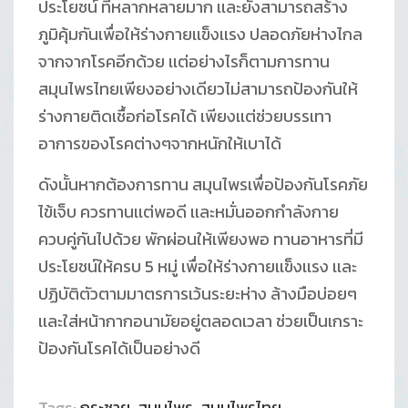
ประโยชน์ ที่หลากหลายมาก เเละยังสามารถสร้าง
ภูมิคุ้มกันเพื่อให้ร่างกายเเข็งเเรง ปลอดภัยห่างไกล
จากจากโรคอีกด้วย เเต่อย่างไรก็ตามการทาน
สมุนไพรไทยเพียงอย่างเดียวไม่สามารถป้องกันให้
ร่างกายติดเชื้อก่อโรคได้ เพียงเเต่ช่วยบรรเทา
อาการของโรคต่างๆจากหนักให้เบาได้
ดังนั้นหากต้องการทาน สมุนไพรเพื่อป้องกันโรคภัย
ไข้เจ็บ ควรทานเเต่พอดี เเละหมั่นออกกำลังกาย
ควบคู่กันไปด้วย พักผ่อนให้เพียงพอ ทานอาหารที่มี
ประโยชน์ให้ครบ 5 หมู่ เพื่อให้ร่างกายเเข็งเเรง เเละ
ปฏิบัติตัวตามมาตรการเว้นระยะห่าง ล้างมือบ่อยๆ
เเละใส่หน้ากากอนามัยอยู่ตลอดเวลา ช่วยเป็นเกราะ
ป้องกันโรคได้เป็นอย่างดี
Tags:
กระชาย
,
สมุนไพร
,
สมุนไพรไทย