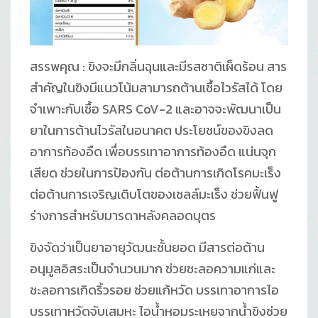
สรรพคุณ : ขิงจะมีกลิ่นฉุนและมีรสชาติเผ็ดร้อน สาร
สำคัญในขิงมีแนวโน้มสามารถต้านเชื้อไวรัสได้ โดย
จำเพาะกับเชื้อ SARS CoV-2 และอาจจะพัฒนาเป็น
ยาในการต้านไวรัสในอนาคต ประโยชน์ของขิงลด
อาการท้องอืด เพื่อบรรเทาอาการท้องอืด แน่นจุก
เสียด ช่วยในการป้องกัน ต่อต้านการเกิดโรคมะเร็ง
ต่อต้านการเจริญเติบโตของเซลล์มะเร็ง ช่วยฟื้นฟู
ร่างการสำหรับมารดาหลังคลอดบุตร
ขิงจัดว่าเป็นยาอายุวัฒนะชั้นยอด มีสารต่อต้าน
อนุมูลอิสระเป็นจำนวนมาก ช่วยชะลอความแก่และ
ชะลอการเกิดริ้วรอย ช่วยแก้หวัด บรรเทาอาการไอ
บรรเทาหวัดจับเสมหะ ไอน้ำหอมระเหยจากน้ำขิงช่วย