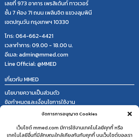
เลขที่ 973 อาคาร เพรสิเด้นท์ ทาวเวอร์
ชั้น 7 ห้อง 7I ถนน เพลินจิต แขวงลุมพินี
เขตปทุมวัน กรุงเทพฯ 10330
โทร: 064-662-4421
เวลาทำการ: 09.00 - 18.00 น.
อีเมล: admin@mmed.com
Line Official:
@MMED
เกี่ยวกับ MMED
นโยบายความเป็นส่วนตัว
ข้อกำหนดและเงื่อนไขการใช้งาน
การสั่งซื้อและชำระสินค้า
จัดการการอนุญาต Cookies
นโยบายการคืนสินค้าและคืนเงิน
เว็บไซต์ mmed.com มีการใช้งานเทคโนโลยีคุกกี้ หรือ
เทคโนโลยีอื่นที่มีลักษณะใกล้เคียงกันกับคุกกี้ บนเว็บไซต์ของเรา
ใบทะเบียนพาณิชย์