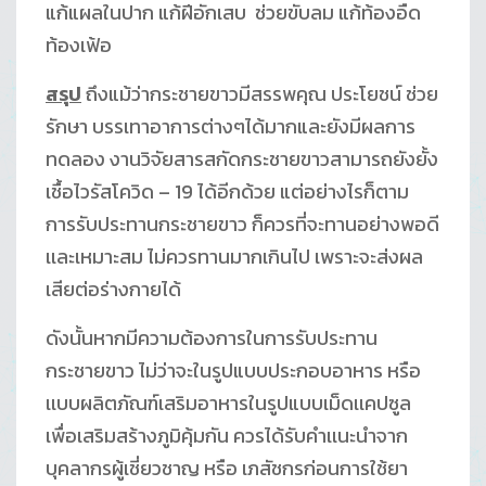
แก้แผลในปาก แก้ฝีอักเสบ ช่วยขับลม แก้ท้องอืด
ท้องเฟ้อ
สรุป
ถึงแม้ว่ากระชายขาวมีสรรพคุณ ประโยชน์ ช่วย
รักษา บรรเทาอาการต่างๆได้มากและยังมีผลการ
ทดลอง งานวิจัยสารสกัดกระชายขาวสามารถยังยั้ง
เชื้อไวรัสโควิด – 19 ได้อีกด้วย แต่อย่างไรก็ตาม
การรับประทานกระชายขาว ก็ควรที่จะทานอย่างพอดี
เเละเหมาะสม ไม่ควรทานมากเกินไป เพราะจะส่งผล
เสียต่อร่างกายได้
ดังนั้นหากมีความต้องการในการรับประทาน
กระชายขาว ไม่ว่าจะในรูปแบบประกอบอาหาร หรือ
เเบบผลิตภัณฑ์เสริมอาหารในรูปแบบเม็ดเเคปซูล
เพื่อเสริมสร้างภูมิคุ้มกัน ควรได้รับคำเเนะนำจาก
บุคลากรผู้เชี่ยวชาญ หรือ เภสัชกรก่อนการใช้ยา