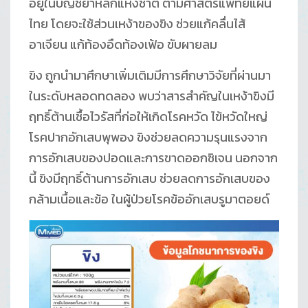
อยู่ในบัญชียาหลักแห่งชาติ ตามศาสตร์แพทย์แผน
ไทย โดยจะใช้ส่วนเหง้าของขิง ช่วยแก้คลื่นไส้
อาเจียน แก้ท้องอืดท้องเฟ้อ ขับผายลม
ขิง ถูกนำมาศึกษาเพิ่มเติมมีการศึกษาวิจัยที่ผ่านมา
ในระดับหลอดทดลอง พบว่าสารสำคัญในเหง้าขิงมี
ฤทธิ์ต้านเชื้อไวรัสที่ก่อให้เกิดโรคหวัด ไข้หวัดใหญ่
โรคปากอักเสบพุพอง ขิงช่วยลดความรุนแรงจาก
การอักเสบของปอดและการขาดออกซิเจน นอกจาก
นี้ ขิงมีฤทธิ์ต้านการอักเสบ ช่วยลดการอักเสบของ
กล้ามเนื้อและข้อ ในผู้ป่วยโรคข้ออักเสบรูมาตอยด์