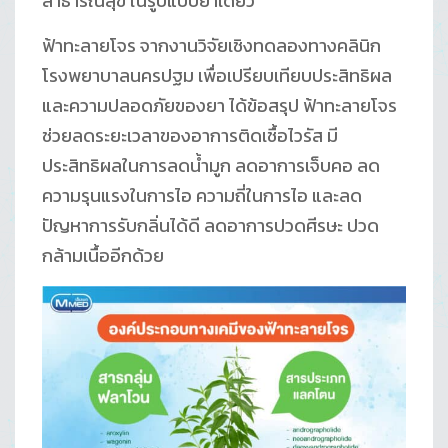
สาธารณสุข ในรูปแบบยาเดี่ยว
ฟ้าทะลายโจร จากงานวิจัยเชิงทดลองทางคลินิก
โรงพยาบาลนครปฐม เพื่อเปรียบเทียบประสิทธิผล
และความปลอดภัยของยา ได้ข้อสรุป ฟ้าทะลายโจร
ช่วยลดระยะเวลาของอาการติดเชื้อไวรัส มี
ประสิทธิผลในการลดน้ำมูก ลดอาการเจ็บคอ ลด
ความรุนแรงในการไอ ความถี่ในการไอ และลด
ปัญหาการรับกลิ่นได้ดี ลดอาการปวดศีรษะ ปวด
กล้ามเนื้ออีกด้วย