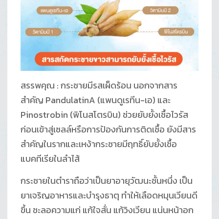
สรรพคุณ : กระชายมีรสเผ็ดร้อน นอกจากสาร
สำคัญ PandulatinA (แพนดูเรทีน-เอ) และ
Pinostrobin (พิโนสโตรบิน) ช่วยยับยั้งเชื้อไวรัส
ก่อนเข้าสู่เซลล์หรือการป้องกันการติดเชื้อ ยังมีสาร
สำคัญในรากและเหง้ากระชายมีฤทธิ์ยับยั้งเชื้อ
แบคทีเรียในลำไส้
กระชายในตำราถือว่าเป็นยาอายุวัฒนะชั้นหนึ่ง เป็น
ยาเจริญอาหารและบำรุงธาตุ ทำให้เลือดหมุนเวียนดี
ขึ้น ชะลอความแก่ แก้ใจสั่น แก้วิงเวียน แน่นหน้าอก