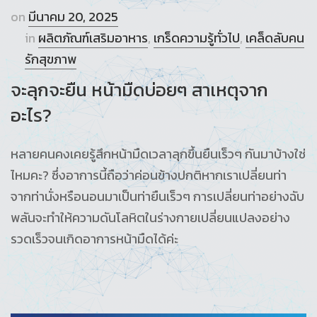
on
มีนาคม 20, 2025
in
ผลิตภัณฑ์เสริมอาหาร
,
เกร็ดความรู้ทั่วไป
,
เคล็ดลับคน
รักสุขภาพ
จะลุกจะยืน หน้ามืดบ่อยๆ สาเหตุจาก
อะไร?
หลายคนคงเคยรู้สึกหน้ามืดเวลาลุกขึ้นยืนเร็วๆ กันมาบ้างใช่
ไหมคะ? ซึ่งอาการนี้ถือว่าค่อนข้างปกติหากเราเปลี่ยนท่า
จากท่านั่งหรือนอนมาเป็นท่ายืนเร็วๆ การเปลี่ยนท่าอย่างฉับ
พลันจะทำให้ความดันโลหิตในร่างกายเปลี่ยนแปลงอย่าง
รวดเร็วจนเกิดอาการหน้ามืดได้ค่ะ