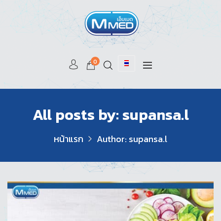
0
All posts by: supansa.l
หน้าแรก
Author: supansa.l