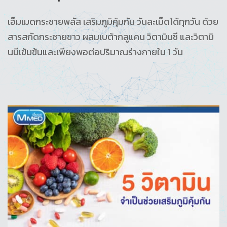
เอ็มเมดกระชายพลัส เสริมภูมิคุ้มกัน วันละเม็ดได้ทุกวัน ด้วย
สารสกัดกระชายขาว ผสมเบต้ากลูแคน วิตามินซี และวิตามิ
นบีเข้มข้นและเพียงพอต่อปริมาณร่างกายใน 1 วัน