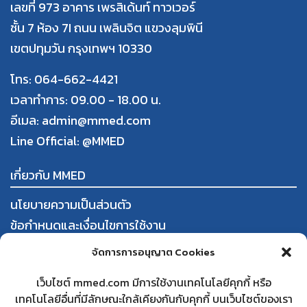
เลขที่ 973 อาคาร เพรสิเด้นท์ ทาวเวอร์
ชั้น 7 ห้อง 7I ถนน เพลินจิต แขวงลุมพินี
เขตปทุมวัน กรุงเทพฯ 10330
โทร: 064-662-4421
เวลาทำการ: 09.00 - 18.00 น.
อีเมล: admin@mmed.com
Line Official:
@MMED
เกี่ยวกับ MMED
นโยบายความเป็นส่วนตัว
ข้อกำหนดและเงื่อนไขการใช้งาน
การสั่งซื้อและชำระสินค้า
จัดการการอนุญาต Cookies
นโยบายการคืนสินค้าและคืนเงิน
เว็บไซต์ mmed.com มีการใช้งานเทคโนโลยีคุกกี้ หรือ
เทคโนโลยีอื่นที่มีลักษณะใกล้เคียงกันกับคุกกี้ บนเว็บไซต์ของเรา
ใบทะเบียนพาณิชย์