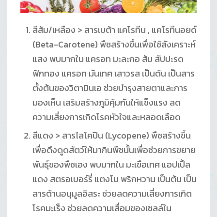
สีส้ม/เหลือง > สารเบต้า แคโรทีน , แคโรทีนอยด์
(Beta-Carotene) พืชสร้างขึ้นเพื่อใช้สังเคราะห์
แสง พบมากใน แครอท มะละกอ ส้ม สัปปะรด
ฟักทอง แครอท มันเทศ เสาวรส เป็นต้น เป็นสาร
ตั้งต้นของวิตามินเอ ช่วยบำรุงสายตาและการ
มองเห็น เสริมสร้างภูมิคุ้มกันให้แข็งแรง ลด
ความเสี่ยงการเกิดโรคหัวใจและหลอดเลือด
สีแดง > สารไลโคปีน (Lycopene) พืชสร้างขึ้น
เพื่อดึงดูดสัตว์ให้มากินพืชนั้นเพื่อช่วยการขยาย
พันธุ์ของพืชเอง พบมากใน มะเขือเทศ แอปเปิ้ล
แดง สตรอเบอร์รี่ แตงโม พริกหวาน เป็นต้น เป็น
สารต้านอนุมูลอิสระ ช่วยลดความเสี่ยงการเกิด
โรคมะเร็ง ช่วยลดความเสื่อมของเซลล์ใน