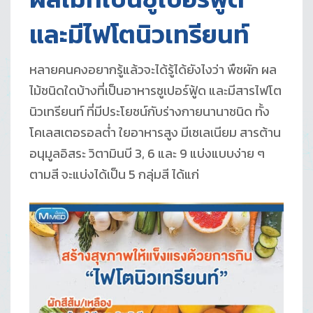
และมีไฟโตนิวเทรียนท์
หลายคนคงอยากรู้แล้วจะได้รู้ได้ยังไงว่า พืชผัก ผล
ไม้ชนิดใดบ้างที่เป็นอาหารซูเปอร์ฟู้ด และมีสารไฟโต
นิวเทรียนท์ ที่มีประโยชน์กับร่างกายนานาชนิด ทั้ง
โคเลสเตอรอลต่ำ ใยอาหารสูง มีเซเลเนียม สารต้าน
อนุมูลอิสระ วิตามินบี 3, 6 และ 9 แบ่งแบบง่าย ๆ
ตามสี จะแบ่งได้เป็น 5 กลุ่มสี ได้แก่