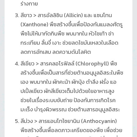
ร่างกาย
สีขาว > สารอัลลิซิน (Allicin) และ แซนโทน
(Xanthone) พืชสร้างขึ้นเพื่อป้องกันแมลงศัตรู
พืชไม่ให้มากัดกินพืช พบมากใน หัวไชเท้า ข่า
กระเทียม ลิ้นจี่ เงาะ ช่วยลดไขมันเหลวในเลือด
ลดการอักเสบ ลดความดันโลหิต
สีเขียว > สารคลอโรฟิลล์ (Chlorophyll) พืช
สร้างขึ้นเพื่อเป็นสารที่ช่วยต้านอนุมูลอิสระในพืช
เอง พบมากใน ผักคะน้า ผักบุ้ง ตำลึง ฝรั่ง แอ
ปเปิ้ลเขียว ผักสีเขียวเต็มไปด้วยใยอาหารสูง
ช่วยในเรื่องระบบขับถ่าย ป้องกันการเกิดโรค
มะเร็ง บำรุงผิวพรรณ ช่วยต้านสารอนุมูลอิสระ
สีม่วง > สารแอนโทไซยานิน (Anthocyanin)
พืชสร้างขึ้นเพื่อลดภาวะเครียดของพืช เพื่อช่วย