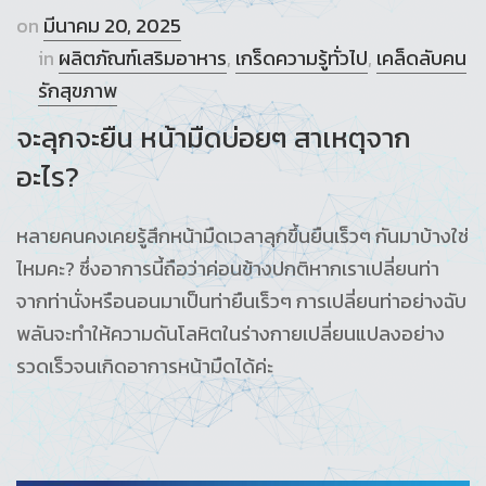
on
มีนาคม 20, 2025
in
ผลิตภัณฑ์เสริมอาหาร
,
เกร็ดความรู้ทั่วไป
,
เคล็ดลับคน
รักสุขภาพ
จะลุกจะยืน หน้ามืดบ่อยๆ สาเหตุจาก
อะไร?
หลายคนคงเคยรู้สึกหน้ามืดเวลาลุกขึ้นยืนเร็วๆ กันมาบ้างใช่
ไหมคะ? ซึ่งอาการนี้ถือว่าค่อนข้างปกติหากเราเปลี่ยนท่า
จากท่านั่งหรือนอนมาเป็นท่ายืนเร็วๆ การเปลี่ยนท่าอย่างฉับ
พลันจะทำให้ความดันโลหิตในร่างกายเปลี่ยนแปลงอย่าง
รวดเร็วจนเกิดอาการหน้ามืดได้ค่ะ