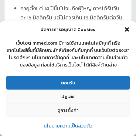
อายุตั้งแต่ 14 ปีขึ้นไปจนถึงผู้ใหญ่ ควรได้รับวัน
ละ 15 มิลลิกรัม แต่ไม่ควรเกิน 19 มิลลิกรัมต่อวัน
จัดการการอนุญาต Cookies
หน้าที่ของวิตามินอี
เว็บไซต์ mmed.com มีการใช้งานเทคโนโลยีคุกกี้ หรือ
เป็นสารต้านอนุมูลอิสระทำหน้าที่ป้องกันความ
เทคโนโลยีอื่นที่มีลักษณะใกล้เคียงกันกับคุกกี้ บนเว็บไซต์ของเรา
เสียของเซลล์
โปรดศึกษา นโยบายการใช้คุกกี้ และ นโยบายความเป็นส่วนตัว
ของข้อมูล ก่อนใช้บริการเว็บไซต์ ได้ที่ลิงค์ด้านล่าง
ป้องกันการเกิดออกซิเดชันของสารในกลุ่มไขมัน
สามารถช่วยเพิ่มประสิทธิภาพการทำงานของ
ยอมรับ
วิตามินเอได้ดียิ่งขึ้น
ปฏิเสธ
เป็นยาต้านการแข็งตัวของเลือดและเป็นยาขยาย
หลอดลม
ดูการตั้งค่า
สอบถามเพิ่มเติม
ลดกระบวนการอักเสบของร่างกาย
นโยบายความเป็นส่วนตัว
รักษาสมดุลของร่างกายกระตุ้นกลไกป้องกัน