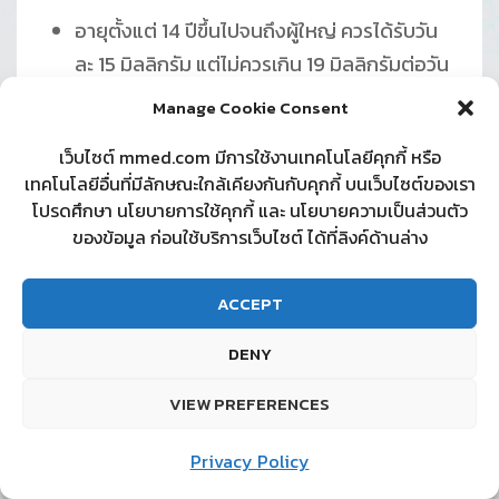
อายุตั้งแต่ 14 ปีขึ้นไปจนถึงผู้ใหญ่ ควรได้รับวัน
ละ 15 มิลลิกรัม แต่ไม่ควรเกิน 19 มิลลิกรัมต่อวัน
Manage Cookie Consent
หน้าที่ของวิตามินอี
เว็บไซต์ mmed.com มีการใช้งานเทคโนโลยีคุกกี้ หรือ
เป็นสารต้านอนุมูลอิสระทำหน้าที่ป้องกันความ
เทคโนโลยีอื่นที่มีลักษณะใกล้เคียงกันกับคุกกี้ บนเว็บไซต์ของเรา
เสียของเซลล์
โปรดศึกษา นโยบายการใช้คุกกี้ และ นโยบายความเป็นส่วนตัว
ของข้อมูล ก่อนใช้บริการเว็บไซต์ ได้ที่ลิงค์ด้านล่าง
ป้องกันการเกิดออกซิเดชันของสารในกลุ่มไขมัน
สามารถช่วยเพิ่มประสิทธิภาพการทำงานของ
ACCEPT
วิตามินเอได้ดียิ่งขึ้น
DENY
เป็นยาต้านการแข็งตัวของเลือดและเป็นยาขยาย
หลอดลม
VIEW PREFERENCES
สอบถามเพิ่มเติม
ลดกระบวนการอักเสบของร่างกาย
Privacy Policy
รักษาสมดุลของร่างกายกระตุ้นกลไกป้องกัน