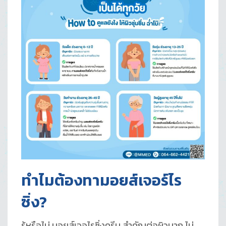
ทำไมต้องทามอยส์เจอร์ไร
ซิ่ง?
รู้หรือไม่ มอยส์เจอไรซิ่งครีม สำคัญต่อผิวมาก ไม่