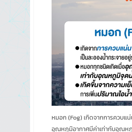
หมอก (Fog) เกิดจากการควบแน่นข
อุณหภูมิอากาศมีค่าเท่ากับอุณหภู