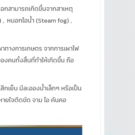
หมอกสามารถเกิดขึ้นจากสาเหตุ
) , หมอกไอน้ำ (Steam fog) ,
เผาทางการเกษตร จากการเผาไฟ
ทั้งสิ้นที่ทำให้เกิดขึ้น ถือ
ึกเย็น มีละอองน้ำเล็กๆ หรือเป็น
กหายใจติดขัด จาม ไอ คันคอ