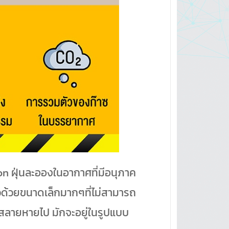
on ฝุ่นละอองในอากาศที่มีอนุภาค
วด้วยขนาดเล็กมากๆที่ไม่สามารถ
ะสลายหายไป มักจะอยู่ในรูปแบบ