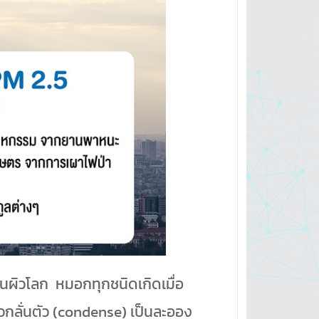
นผิวโลก หมอกทุกชนิดเกิดเมื่อ
้วกลั่นตัว (condense) เป็นละออง