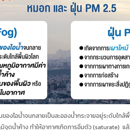
องไอน้ำจนกลายเป็นละอองน้ำกระจายอยู่ระดับใกล้พื้
มิจุดน้ำค้าง ทำให้อากาศเกิดการอิ่มตัว (saturate) แล