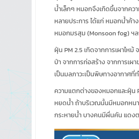
น้ำเล็กๆ หมอกจึงเกิดขึ้นจากคว
หลายประการ ได้แก่ หมอกน้ำค้าง 
หมอกมรสุม (Monsoon fog) ฯล
ฝุ่น PM 2.5 เกิดจากการเผาไ
ป่า จากการก่อสร้าง จากการเผาขยะ
เป็นมลภาวะเป็นพิษทางอากาศที่ทำ
ความแตกต่างของหมอกและฝุ่น PM 2.
หยดน้ำ ถ้าบริเวณนั้นมีหมอกหนาม
กระหายน้ำ บางคนมีผื่นคัน แดงต