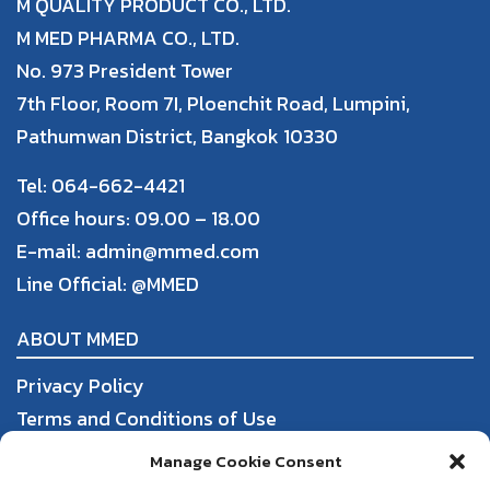
M QUALITY PRODUCT CO., LTD.
M MED PHARMA CO., LTD.
No. 973 President Tower
7th Floor, Room 7I, Ploenchit Road, Lumpini,
Pathumwan District, Bangkok 10330
Tel: 064-662-4421
Office hours: 09.00 – 18.00
E-mail: admin@mmed.com
Line Official:
@MMED
ABOUT MMED
Privacy Policy
Terms and Conditions of Use
Order, Payment, and Shipping
Manage Cookie Consent
Return and Refund Policy