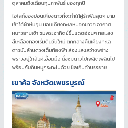
ตุลาคมถึงเดือนกุมภาพันธ์ ของทุกปี
ไฮไลท์ของม่อนเคียงดาวที่จะทำให้คู่รักฟินสุดๆ ยาม
เช้าใต้ผ้าห่มอุ่น นอนเคียงทะเลหมอกขาวๆ อากาศ
หนาวยามเช้า ชมพระอาทิตย์ขึ้นแดดอ่อนๆ ทอแสง
สีเหลืองทองเริ่มต้นวันใหม่ ตกกลางคืนเคียงทะเล
ดาวนับล้านดวงเต็มท้องฟ้า ส่องแสงสว่างพร่าง
พราวอยู่ใกล้แค่เอื้อมมือ นั่งชมดาวไปเพลิดเพลินไป
พร้อมกับกินหมูกระทะไปด้วย ชิลเกินคำบรรยาย
เขาค้อ จังหวัดเพชรบูรณ์