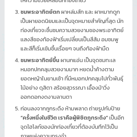
ให้ความช่วยเหลือนักท่องเที่ยว
ชมพระอาทิตย์ตก
ผาหล่มสัก และ ผาหมากดูก
เป็นผายอดนิยมและเป็นจุดหมายสำคัญที่สุด นัก
ท่องเที่ยวจะชื่นชมความสวยงามของพระอาทิตย์
เเสงสีของท้องฟ้าเริ่มเปลี่ยนเป็นสีส้ม อมชมพู
และสีก็เริ่มเข้มขึ้นเรื่อยๆ จนถึงท้องฟ้ามืด
ชมพระอาทิตย์ขึ้น
ผานกแอ่น เป็นจุดชมทะเล
หมอกปกคลุมสวยงามมาก หยดน้ำค้างตาม
ยอดหญ้าในยามเช้า ที่มีหมอกปกคลุมไปทั่วพันธุ์
ไม้อย่าง ดุสิตา สร้อยสุวรรณา เอื้องม้าวิ่ง
ออกดอกงดงามลานตา
ก่อนลงจากภูกระดึง ห้ามพลาด ถ่ายรูปกับป้าย
“
ครั้งหนึ่งในชีวิต เราคือผู้พิชิตภูกระดึง”
เป็นอีก
จุดไฮไลท์ของนักท่องเที่ยวที่ต้องบันทึกไว้เป็น
ภาพแห่งความทรงจำ