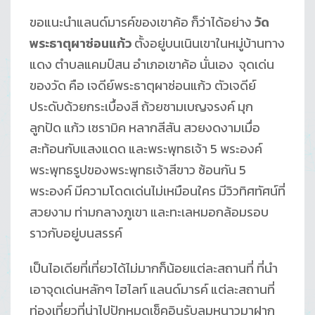
ขอแนะนำแลนด์มารค์ของเขาค้อ ก็ว่าได้อย่าง
วัด
พระธาตุผาซ่อนแก้ว
ตั้งอยู่บนเนินเขาในหมู่บ้านทาง
แดง ตำบลแคมป์สน อำเภอเขาค้อ นั่นเอง จุดเด่น
ของวัด คือ เจดีย์พระธาตุผาซ่อนแก้ว ตัวเจดีย์
ประดับด้วยกระเบื้องสี ถ้วยชามเบญจรงค์ มุก
ลูกปัด แก้ว เซรามิค หลากสีสัน สวยงดงามเมื่อ
สะท้อนกับแสงแดด และพระพุทธเจ้า 5 พระองค์
พระพุทธรูปของพระพุทธเจ้าสีขาว ซ้อนกัน 5
พระองค์ มีความโดดเด่นไม่เหมือนใคร มีวิวทิศทัศน์ที่
สวยงาม ท่ามกลางภูเขา และทะเลหมอกล้อมรอบ
ราวกับอยู่บนสรรค์
เป็นไอเดียที่เที่ยวได้ไม่มากก็น้อยแต่ละสถานที่ ที่นำ
เอาจุดเด่นหลักๆ ไฮไลท์ แลนด์มารค์ แต่ละสถานที่
ท่องเที่ยวที่น่าไปปักหมุดเช็คอินรับลมหนาวมาฝาก