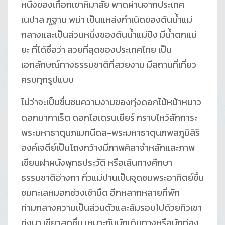
หนึ่งของเทือกเขาหิมาลัย พาดผ่านจากประเทศ
เนปาล ภูฐาน พม่า เป็นแหล่งกำเนิดของต้นน้ำแม่
กลางและเป็นส่วนหนึ่งของต้นน้ำแม่ปิง มีน้ำตกแม่
ยะ ที่ได้ชื่อว่า สวยที่สุดของประเทศไทย เป็น
เอกลักษณ์ทางธรรมชาติที่สวยงาม มีสถานที่เที่ยว
ครบทุกรูปแบบ
ไม่ว่าจะเป็นชื่นชมความงามของทุ่งดอกไม้หน้าหนาว
ดอกมากาเร็ต ดอกไฮเดรนเยียร์ กราบไหว้สักการะ
พระมหาธาตุนภเมทนีดล-พระมหาธาตุนภพลภูมิสิริ
องค์เจดีย์เป็นโถงกว้างมีภาพศิลาจำหลักและภาพ
เขียนฝาผนังพุทธประวัติ หรือเส้นทางศึกษา
ธรรมชาติอ่างกา กิ่วแม่ปานเป็นจุดชมพระอาทิตย์ขึ้น
ชมทะเลหมอกช่วงเช้ามืด อีกหลากหลายที่พัก
ท่ามกลางความเป็นส่วนตัวและล้มรอบไปด้วยทิวเขา
ทุ่งนา เขียวสดชื่น เหมาะกับนักเดินทางหรือนักท่อง