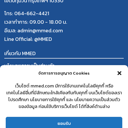
เขตปทุมวัน กรุงเทพฯ 10330
โทร: 064-662-4421
เวลาทำการ: 09.00 - 18.00 น.
อีเมล: admin@mmed.com
Line Official:
@MMED
เกี่ยวกับ MMED
นโยบายความเป็นส่วนตัว
จัดการการอนุญาต Cookies
ข้อกำหนดและเงื่อนไขการใช้งาน
การสั่งซื้อและชำระสินค้า
เว็บไซต์ mmed.com มีการใช้งานเทคโนโลยีคุกกี้ หรือ
นโยบายการคืนสินค้าและคืนเงิน
เทคโนโลยีอื่นที่มีลักษณะใกล้เคียงกันกับคุกกี้ บนเว็บไซต์ของเรา
โปรดศึกษา นโยบายการใช้คุกกี้ และ นโยบายความเป็นส่วนตัว
ใบทะเบียนพาณิชย์
ของข้อมูล ก่อนใช้บริการเว็บไซต์ ได้ที่ลิงค์ด้านล่าง
สนใจเป็นคู่ค้ากับ MMED
คำถามที่พบบ่อย
ยอมรับ