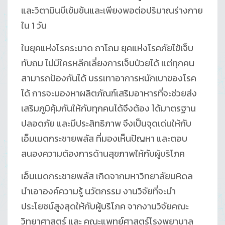
และวิตามินบีเข้มข้นและเพียงพอต่อปริมาณร่างกาย
ใน 1 วัน
ในยุคแห่งโรคระบาด ถาโถม ยุคแห่งโรคภัยไข้เจ็บ
ทับถม ไม่มีใครหลีกเลี่ยงการเจ็บป่วยได้ แต่ทุกคน
สามารถป้องกันได้ บรรเทาอาการหนักเบาของโรค
ได้ การจะมองหาผลิตภัณฑ์เสริมอาหารที่จะช่วยส่ง
เสริมภูมิคุ้มกันให้กับทุกคนได้จึงต้อง ได้มาตรฐาน
ปลอดภัย และมีประสิทธิภาพ จึงเป็นจุดเด่นให้กับ
เอ็มเมดกระชายพลัส ที่มองเห็นปัญหา และตอบ
สนองความต้องการด้านสุขภาพให้กับผู้บริโภค
เอ็มเมดกระชายพลัส เกิดจากมหาวิทยาลัยมหิดล
นำเอาองค์ความรู้ นวัตกรรม งานวิจัยที่จะนำ
ประโยชน์สูงสุดให้กับผู้บริโภค จากงานวิจัยคณะ
วิทยาศาสตร์ และ คณะแพทย์ศาสตร์โรงพยาบาล