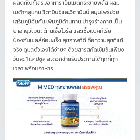
ผลิตภัณฑ์เสริมอาหาร เอ็มเมดกระชายพลัส ผสม
เบต้ากลูแคน วิตามินซีและวิตามินบี สมุนไพรช่วย
เสริมภูมิคุ้มกัน เพิ่มภูมิต้านทาน บำรุงร่างกาย เป็น
ยาอายุวัฒนะ ต้านเชื้อไวรัส และเชื้อแบคทีเรีย
ป้องกันเซลล์ก่อมะเร็ง สุขภาพที่ดี คือความสุขที่แท้
จริง ดูแลตัวเองได้ง่ายๆ ด้วยสารสกัดเข้มข้นเพียง
วันละ 1 แคปซูล สะดวกง่ายรับประทานได้ทุกที่ทุก
เวลา พร้อมอาหาร