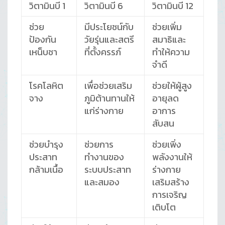
วิตามินบี 1
วิตามินบี 6
วิตามินบี 12
ช่วย
มีประโยชน์กับ
ช่วยเพิ่ม
ป้องกัน
วัยรุ่นและสตรี
สมาธิและ
เหน็บชา
ที่ตั้งครรภ์
ทำให้ความ
จำดี
โรคโลหิต
เพื่อช่วยเสริม
ช่วยให้ผู้สูง
จาง
ภูมิต้านทานให้
อายุลด
แก่ร่างกาย
อาการ
สับสน
ช่วยบำรุง
ช่วยการ
ช่วยเพิ่ง
ประสาท
ทำงานของ
พลังงานให้
กล้ามเนื้อ
ระบบประสาท
ร่างกาย
และสมอง
เสริมสร้าง
การเจริญ
เติบโต