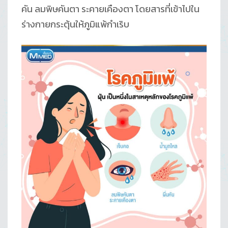
คัน ลมพิษคันตา ระคายเคืองตา โดยสารที่เข้าไปใน
ร่างกายกระตุ้นให้ภูมิแพ้กำเริบ