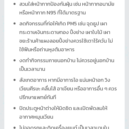
สวมใส่หน้ากากป้องกันฝุ่น เช่น หน้ากากอนามัย
หรือหน้ากาก N95 ที่ได้มาตรฐาน
ลดกิจกรรมที่ก่อให้เกิด PM5 เช่น จุดธูป เผา
กระดาษเงินกระดาษทอง ปิ้งย่าง เผาใบไม้ เผา
ขยะร้านค้าแผงลอยปิ้งย่างควรใช้เตาไร้ควัน ไม่
ใช้ฟืนหรือถ่านหุงต้มอาหาร
งดทำกิจกรรมภายนอกบ้าน ไม่ควรอยู่นอกบ้าน
เป็นเวลานาน
สังเกตอาการ หากมีอาการไอ แน่นหน้าอก วิง
เวียนศีรษะ คลื่นไส้ อาเจียน หรืออาการอื่น ๆ ควร
ปรึกษาแพทย์ทันที
ปิดประตูหน้าต่างให้มิดชิด และเปิดพัดลมให้
อากาศหมุนเวียน
ไม่จอดรถและติดเครื่องยนต์ เป็นเวลานานใน