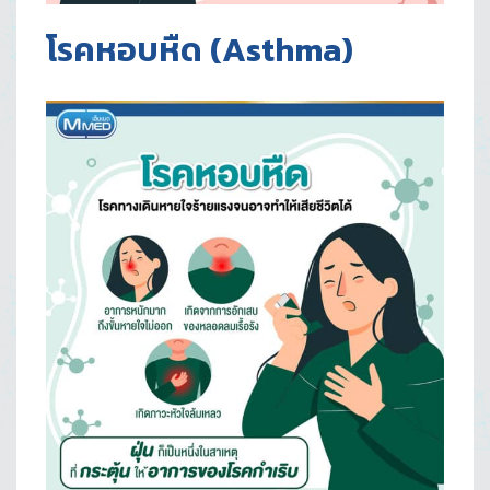
โรคหอบหืด
(Asthma)