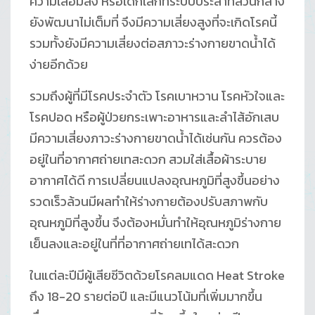
ความเสื่อมลง หรือเด็กเล็กที่ระบบประสาทส่วนกลาง
ยังพัฒนาไม่เต็มที่ จึงมีความเสี่ยงสูงที่จะเกิดโรคนี้
รวมทั้งยังมีความเสี่ยงต่อสภาวะร่างกายขาดน้ำได้
ง่ายอีกด้วย
รวมถึงผู้ที่มีโรคประจำตัว โรคเบาหวาน โรคหัวใจและ
โรคปอด หรือผู้ป่วยกระเพาะอาหารและลำไส้อักเสบ
มีความเสี่ยงภาวะร่างกายขาดน้ำได้เช่นกัน ควรต้อง
อยู่ในที่อากาศถ่ายเทสะดวก สวมใส่เสื้อผ้าระบาย
อากาศได้ดี การเปลี่ยนแปลงอุณหภูมิที่สูงขึ้นอย่าง
รวดเร็วล้วนมีผลทำให้ร่างกายต้องปรับสภาพกับ
อุณหภูมิที่สูงขึ้น จึงต้องหมั่นทำให้อุณหภูมิร่างกาย
เย็นลงและอยู่ในที่ที่อากาศถ่ายเทได้สะดวก
ในแต่ละปีมีผู้เสียชีวิตด้วยโรคลมแดด Heat Stroke
ถึง 18-20 รายต่อปี และมีแนวโน้มที่เพิ่มมากขึ้น