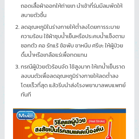
ถอดเสื้อผ้าออกให้ถ่ายเท นำเข้าที่ร่มมีลมพัดให้
สบายตัวขึ้น
ลดอุณหภูมิในร่างกายให้ต่ำลงโดยการระบาย
ความร้อน ใช้ผ้าชุบน้ำเย็นหรือประคบน้ำแข็งตาม
ซอกตัว คอ รักแร้ ข้อพับ ขาหนีบ ศรีษะ ให้ผู้ป่วย
ดื่มน้ำหรือเกลือแร่เพื่อทดแทน
กรณีผู้ป่วยตัวร้อนจัด ไข้สูงมาก ให้เทน้ำเย็นราด
ลงบนตัวเพื่อลดอุณหภูมิร่างกายให้ลดต่ำลง
โดยเร็วที่สุด แล้วรีบนำส่งโรงพยาบาลพบแพทย์
ทันที