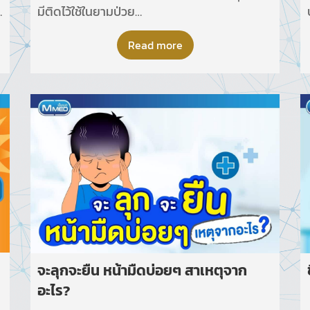
มีติดไว้ใช้ในยามป่วย
จนกระทั่งพบว่ามีการใช้ยาพาราเซตามอลที่มาก
เกินไปและทำให้เป็นพิษต่อตับได้
Read more
จะลุกจะยืน หน้ามืดบ่อยๆ สาเหตุจาก
อะไร?