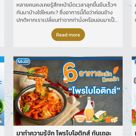
หลายคนคงเคยรู้สึกหน้ามืดเวลาลุกขึ้นยืนเร็วๆ
กันมาบ้างใช่ไหมคะ? ซึ่งอาการนี้ถือว่าค่อนข้าง
ปกติหากเราเปลี่ยนท่าจากท่านั่งหรือนอนมาเป็น
ด
ท่ายืนเร็วๆ การเปลี่ยนท่าอย่างฉับพลันจะทำให้
ความดันโลหิตในร่างกายเปลี่ยนแปลงอย่าง
Read more
รวดเร็วจนเกิดอาการหน้ามืดได้ค่ะ
มาทำความรู้จัก โพรไบโอติกส์ กันเถอะ